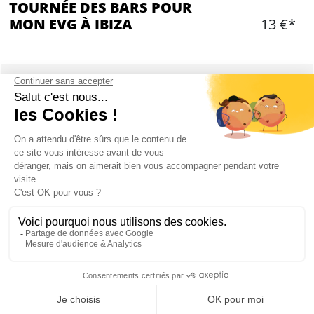
TOURNÉE DES BARS POUR
MON EVG À IBIZA
13 €*
Ajouter
CONTENU
Tournée des meilleurs bars de San Antonio
1 Guide qui vous accompagne
1 shot par personne gratuit dans les bars
Prix négociés sur vos consommations
TOURNÉE DES BARS À IBIZA : PRÉSENTATION
Mon EVG à Ibiza
Quel est le meilleur moyen de se chauffer avant une nuit entière dans