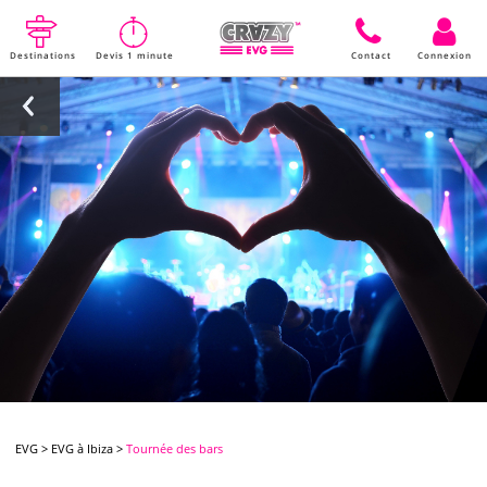
Destinations
Devis 1 minute
Contact
Connexion
EVG
>
EVG à Ibiza
>
Tournée des bars