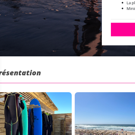
La p
Min
Présentation