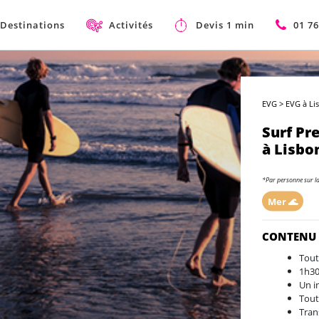
Destinations
Activités
Devis 1 min
01 76
EVG
>
EVG à Li
Surf P
à Lisbo
*Par personne sur l
Mer 🌊
CONTENU
Tout
1h30
Un i
Tout
Tran