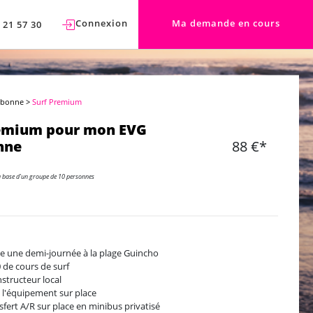
Connexion
Ma demande en cours
 21 57 30
sbonne
>
Surf Premium
remium pour mon EVG
nne
88 €*
a base d'un groupe de 10 personnes
e une demi-journée à la plage Guincho
 de cours de surf
nstructeur local
 l'équipement sur place
sfert A/R sur place en minibus privatisé