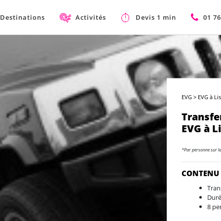
Destinations
Activités
Devis 1 min
01 76
EVG
>
EVG à Li
Transf
EVG à L
*Par personne sur l
CONTENU
Tran
Duré
8 pe