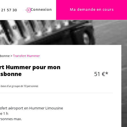
Connexion
Ma demande en cours
 21 57 30
sbonne
>
Transfert Hummer
ert Hummer pour mon
isbonne
51 €*
a base d'un groupe de 10 personnes
sfert aéroport en Hummer Limousine
e 1 h
rsonnes max.