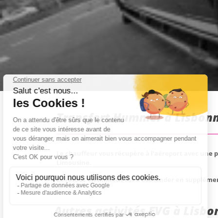
Transfert Hummer à Lisbonn
Le chauffeur vous récupère à l'aéroport avec une 
Limousine.
Le retour en minibus est à demander en suppléme
Autres activités EVG à Lisbo