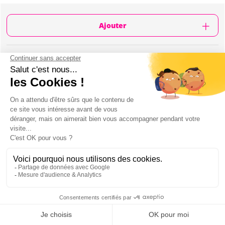
Ajouter
CONTENU
Durée de l'activité: 02h00
City Challenge Spécial EVG dans le centre ville
Missions sur le thème du mariage et de ses
traditions dans le monde, d'hier à aujourd'hui
Plusieurs équipes de 1 à 6 personnes
Instructions de jeu
Codes d'accès
Jeu accessible depuis sur votre portable
(application)
Vous jouez le jour et à l'horaire de votre choix,
en toute autonomie
Mon EVG à Lyon