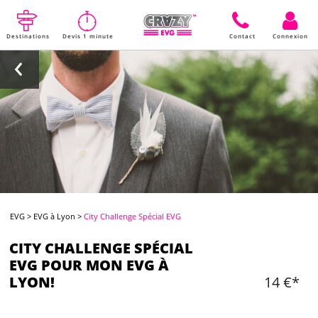
Destinations
Devis 1 minute
Contact
Connexion
EVG
>
EVG à Lyon
>
City Challenge Spécial EVG
CITY CHALLENGE SPÉCIAL
EVG POUR MON EVG À
LYON!
14 €*