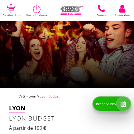
Destinations
Devis 1 minute
Contact
Connexion
EVG
>
Lyon
>
Lyon Budget
Prendre RDV
LYON
LYON BUDGET
À partir de 109 €