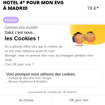
HOTEL 4* POUR MON EVG
À MADRID
78 €*
Fancy ✨
Ajouter
CONTENU
Une ou plusieurs nuits dans un hôtel 4* situé en
centre ville
Hôtel à proximité des bars, restaurants et boîtes
de nuits
Chambres double, triples ou quadruples
Lits double et lit single
Petit déjeuner disponible en supplément
Mon EVG à Madrid
Taxes de séjour à payer sur place