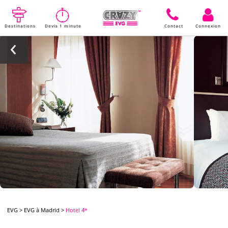
Destinations
Devis 1 minute
Contact
Connexion
EVG
>
EVG à Madrid
>
Hotel 4*