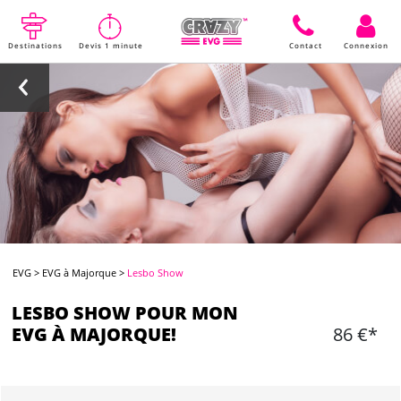
Destinations
Devis 1 minute
Contact
Connexion
EVG
>
EVG à Majorque
>
Lesbo Show
LESBO SHOW POUR MON
EVG À MAJORQUE!
86 €*