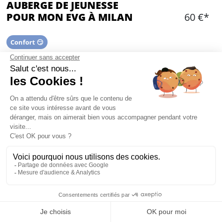
AUBERGE DE JEUNESSE
POUR MON EVG À MILAN
60 €*
Confort 😏
Ajouter
CONTENU
Une ou plusieurs chambres privatisées dans une
auberge du centre-ville
À proximité des principaux bars et restaurants
Salle de bain privatisé
Les serviettes ne sont pas incluses dans le
service
Réception 24h/24
Mon EVG à Milan
Cuisine en commun