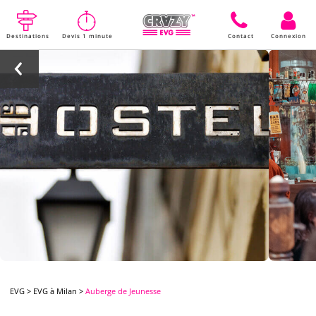
Destinations
Devis 1 minute
Contact
Connexion
EVG
>
EVG à Milan
>
Auberge de Jeunesse