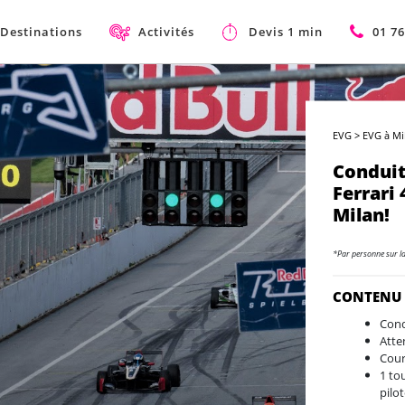
Destinations
Activités
Devis 1 min
01 76
EVG
>
EVG à Mi
Conduit
Ferrari
Milan!
*Par personne sur l
CONTENU
Cond
Atte
Cour
1 to
pilo