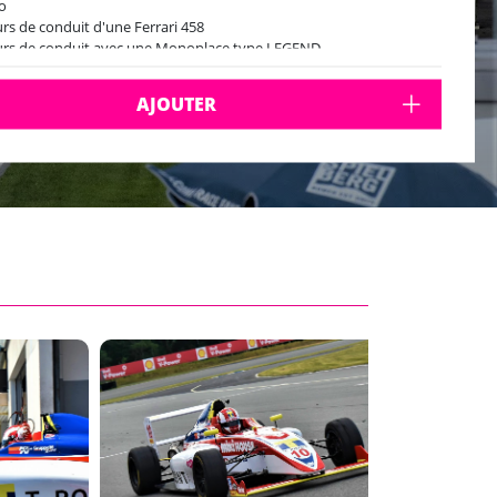
o
urs de conduit d'une Ferrari 458
urs de conduit avec une Monoplace type LEGEND
our ou 20 min de conduite avec une Formjula 4
urant inclus
AJOUTER
rance voiture incluse
s les taxes, frais et frais de gestion inclus
ircuit est à environ 1 heure du Milan
is de conduire obligatoire! Merci de le ramener avec vous le jour J
190cm et 95kg
tivité a une durée totale d'environ 2-4 heures