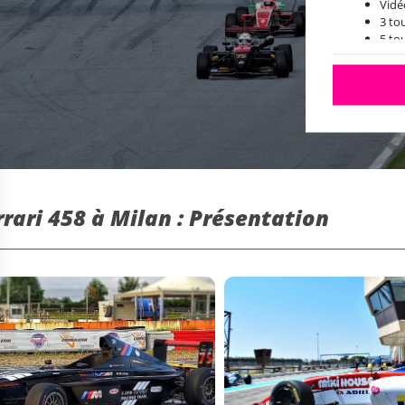
Vidé
3 to
5 to
10 t
Carb
Assu
Toute
Le c
Perm
Max 
L'ac
rari 458 à Milan : Présentation