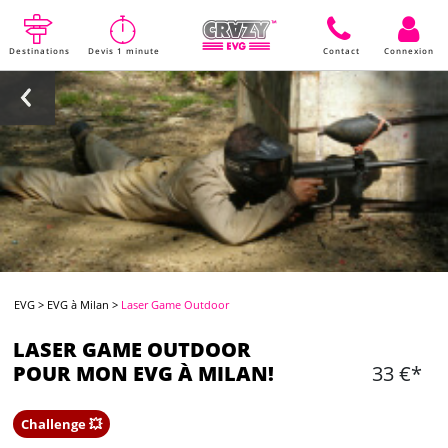
Destinations
Devis 1 minute
Contact
Connexion
EVG
>
EVG à Milan
>
Laser Game Outdoor
LASER GAME OUTDOOR
POUR MON EVG À MILAN!
33 €*
Challenge 💥