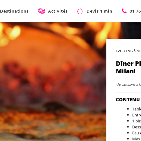
Destinations
Activités
Devis 1 min
01 76
EVG
>
EVG à Mi
Dîner P
Milan!
*Par personne sur l
CONTENU
Tabl
Entr
1 pi
Dess
Eau 
Max