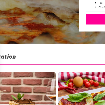
Eau
Choi
tation