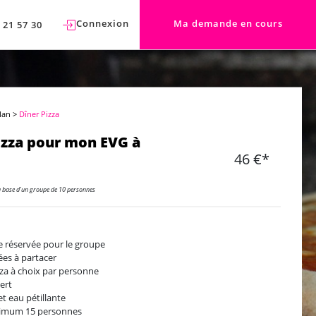
Connexion
Ma demande en cours
 21 57 30
lan
>
Dîner Pizza
izza pour mon EVG à
46 €*
a base d'un groupe de 10 personnes
e réservée pour le groupe
ées à partacer
zza à choix par personne
ert
et eau pétillante
imum 15 personnes