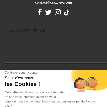
contact@crazy-evg.com
Notre assurance RCP vous protège contre tous les petits bobos
d'un EVG: une cheville en vrac après un paintball? Un tour de
cou après un striptease? Notre assurance vous couvre
2026 - CRAZY-VOYAGES SAS