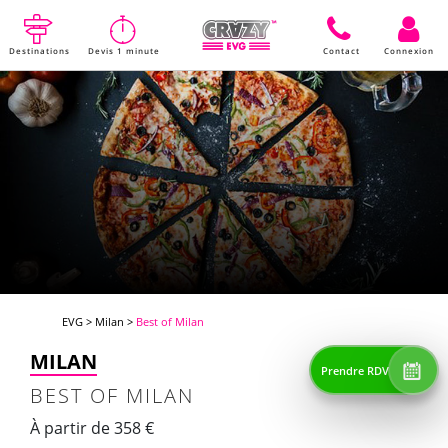
Destinations
Devis 1 minute
Contact
Connexion
EVG
>
Milan
>
Best of Milan
MILAN
Prendre RDV
BEST OF MILAN
À partir de 358 €