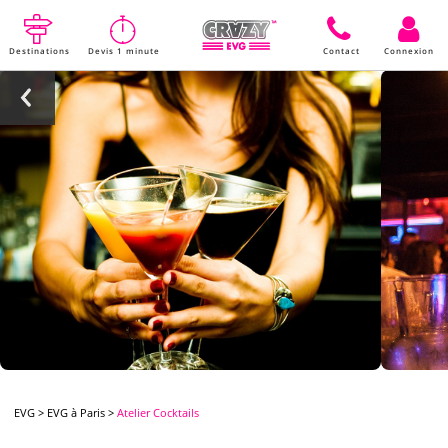
Destinations
Devis 1 minute
Contact
Connexion
EVG
>
EVG à Paris
>
Atelier Cocktails