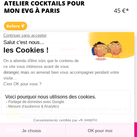
ATELIER COCKTAILS POUR
MON EVG À PARIS
45 €*
Before 🍹
Ajouter
CONTENU
La privatisation du lieu
Une heure de prestation
La création de 2 cocktails par personne avec les
explications d’un barman
La dégustation des cocktails
Mon EVG à Paris
La recette du cocktail