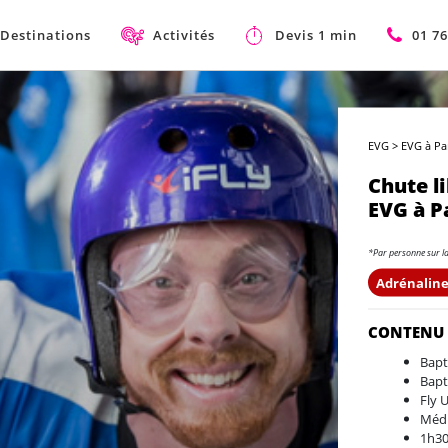
Destinations
Activités
Devis 1 min
01 76
EVG
>
EVG à Pa
Chute l
EVG à P
*Par personne sur l
Adrénaline
CONTENU
Bapt
Bapt
Fly 
Médi
1h30