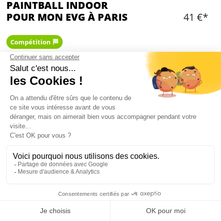
PAINTBALL INDOOR
POUR MON EVG À PARIS
41 €*
Compétition 🏁
Ajouter
CONTENU
200 billes par personne
Briefing
Équipement complet fourni (lanceur, masque,
combinaison, gants)
5 missions paintball (avec une mission chasse au
lapin ou au poulet)
1 costume lapin ou poulet offert au futur marié
Mon EVG à Paris
Durée: Le temps de jeu dépend des scénarios