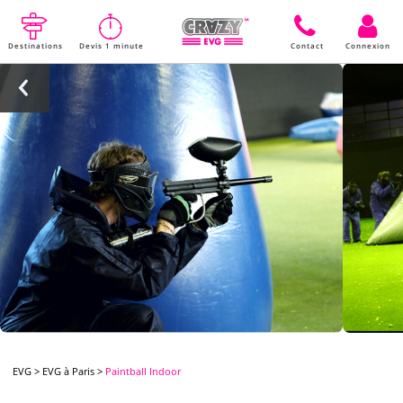
Destinations
Devis 1 minute
Contact
Connexion
EVG
>
EVG à Paris
>
Paintball Indoor