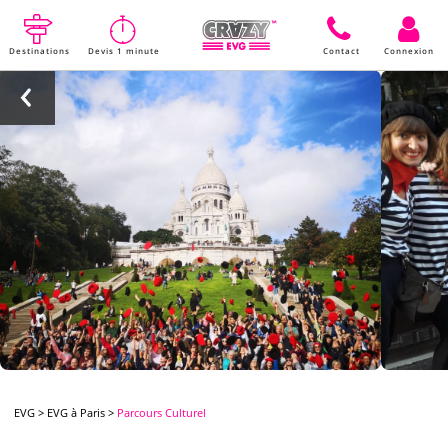
Destinations
Devis 1 minute
Contact
Connexion
EVG
>
EVG à Paris
>
Parcours Culturel