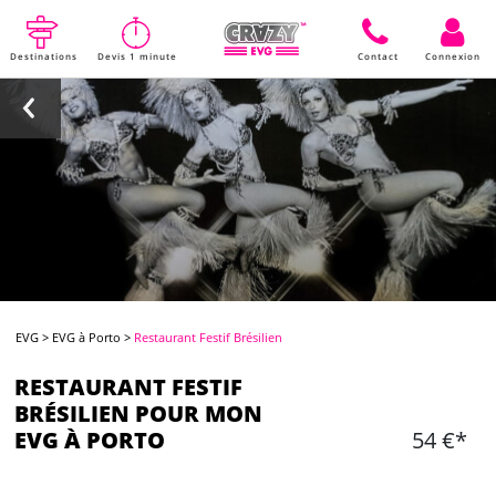
Destinations
Devis 1 minute
Contact
Connexion
EVG
>
EVG à Porto
>
Restaurant Festif Brésilien
RESTAURANT FESTIF
BRÉSILIEN POUR MON
EVG À PORTO
54 €*