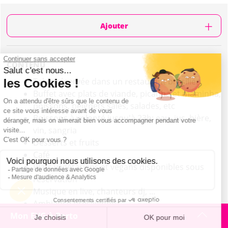
Ajouter
CONTENU
Table réservée dans un restaurant brésilien
Buffet avec plats de viande, picanha et maminha,
poissons, beignets salés, salades, etc
Boissons à volonté jusqu'à 23h: eau, jus, bière,
vin, sangria
Desserts et fruits
Café
Plats végétariens et végans disponibles sous
réservation
Musique en live, chanteurs dj, ...
Ambiance brésilienne
Mon EVG à Porto
Horaires: 20h, 21h, 21h30, 22h