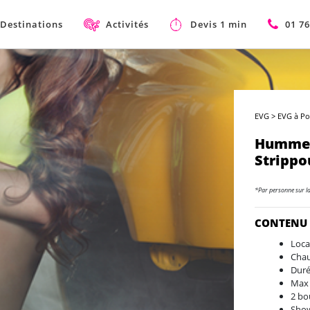
Destinations
Activités
Devis 1 min
01 76
EVG
>
EVG à Po
Hummer
Strippo
*Par personne sur l
CONTENU
Loca
Chau
Duré
Max 
2 bou
Show