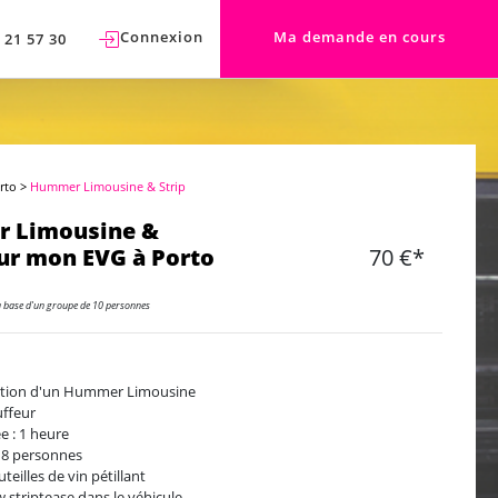
Connexion
Ma demande en cours
 21 57 30
rto
>
Hummer Limousine & Strip
 Limousine &
ur mon EVG à Porto
70 €*
a base d'un groupe de 10 personnes
tion d'un Hummer Limousine
ffeur
e : 1 heure
8 personnes
teilles de vin pétillant
 striptease dans le véhicule