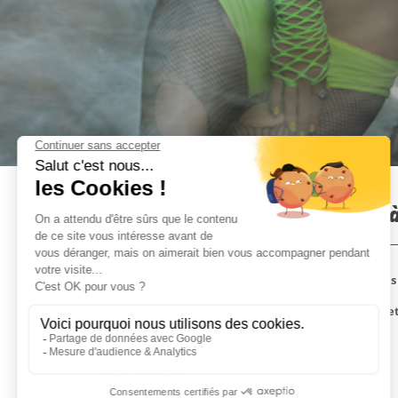
Hummer Limousine & Strip à
Vous avez RDV avec le chauffeur directement dans l
La Limousine Hummer est louée pour une heure et as
Vous pouvez aussi choisir la
version sans strip
!
BON A SAVOIR
: