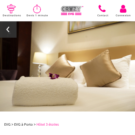
Destinations
Devis 1 minute
Contact
Connexion
EVG
>
EVG à Porto
>
Hôtel 3 étoiles