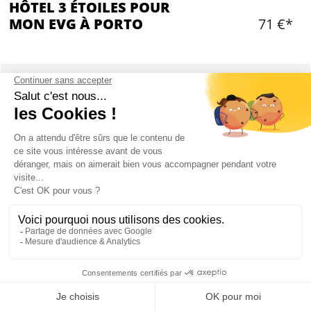
HÔTEL 3 ÉTOILES POUR
MON EVG À PORTO
71 €*
Ajouter
CONTENU
Plusieurs chambres dans un hôtel 3* du centre-
ville
Chambres doubles et triples
Draps et serviettes fournis
HÔTEL 3 ÉTOILES À PORTO : PRÉSENTATION
Mon EVG à Porto
Nos hôtels partenaires sont situés en plein centre ville de Porto, à