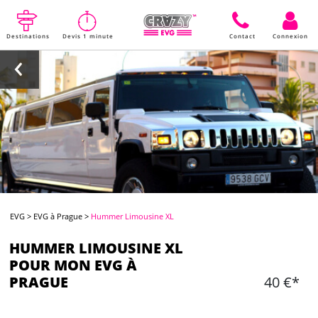
Destinations
Devis 1 minute
Contact
Connexion
EVG
>
EVG à Prague
>
Hummer Limousine XL
HUMMER LIMOUSINE XL
POUR MON EVG À
PRAGUE
40 €*