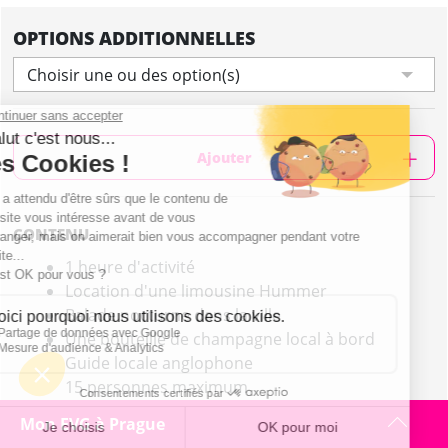
OPTIONS ADDITIONNELLES
Choisir une ou des option(s)
Ajouter
CONTENU
1 heure d'activité
Location d'une limousine Hummer
Balade nocturne dans la ville
Une bouteille de champagne local à bord
Guide locale anglophone
15 personnes maximum
Mon EVG à Prague