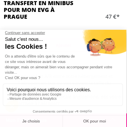
TRANSFERT EN MINIBUS
POUR MON EVG À
PRAGUE
47 €*
Ajouter
CONTENU
Le transfert A/R entre votre hébergement et
l'aéroport en bus ou van suivant la taille du
groupe
Accueil de la guide locale anglophone, dès votre
arrivée à l'aéroport
Mon EVG à Prague