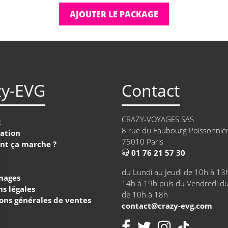
AJOUTER LE PACKAGE
, en Andorre sur la station Grandvalira
ersonnes
zy-EVG
Contact
s
CRAZY-VOYAGES SAS
t
8 rue du Faubourg Poissonniè
ation
75010 Paris
t ça marche ?
01 76 21 57 30
du Lundi au Jeudi de 10h à 13
nages
14h à 19h puis du Vendredi d
s légales
de 10h à 18h
ons générales de ventes
contact@crazy-evg.com