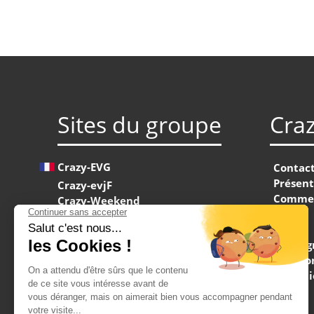
Hébergement:
Hébergement pied de piste
2 nuits en appartement
Appartements pour 3-8 p
Cuisine, salon
Sites du groupe
Cra
Draps et serviettes fourni
Crazy-EVG
Contac
Présent
Crazy-evjF
Forfait de ski
Commen
Crazy-Weekend
FAQ
Crazy-Seminaire
Presse
2 jours de forfait
Maximise
Témoig
303km de pistes
Maximise Hen Weekends
Mention
3 snowparks
Maximise Stag Weekends
Conditi
Remontées ébranlables
Crazy-JGA
CNIL
Wi-fi sur piste
Crazy-Junggesellinnenabschied
Blog