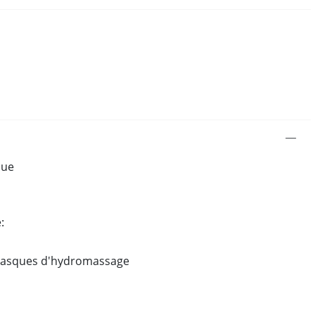
que
:
 vasques d'hydromassage