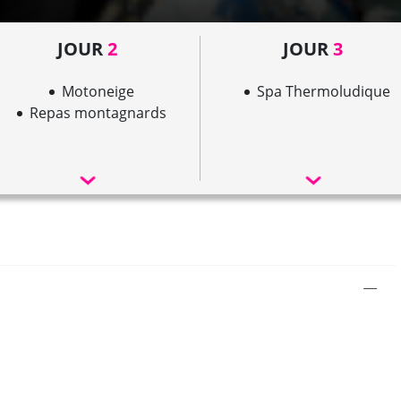
JOUR
2
JOUR
3
Motoneige
Spa Thermoludique
Repas montagnards