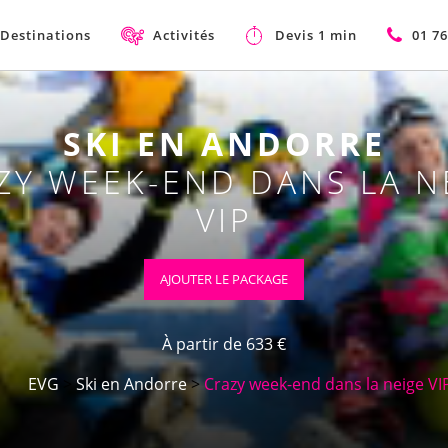
Destinations
Activités
Devis 1 min
01 76
SKI EN ANDORRE
ZY WEEK-END DANS LA N
VIP
AJOUTER LE PACKAGE
À partir de 633 €
EVG
>
Ski en Andorre
>
Crazy week-end dans la neige VI