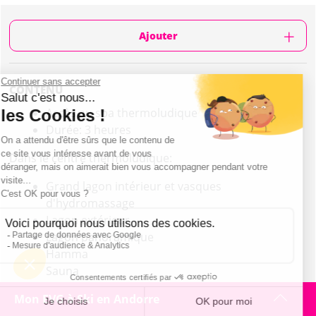
Ajouter
CONTENU
Accès au spa thermoludique
Durée: 3 heures
Dans le centre thermoludique:
Grand lagon intérieur et vasques
d'hydromassage
Lagon extérieur
Lagon panoramique
Hamma
Sauna
Mon EVG à Ski en Andorre