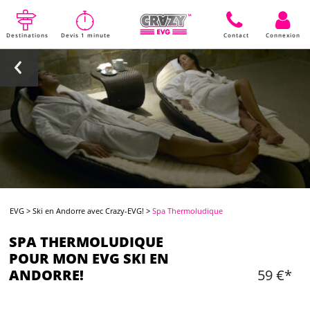
Destinations
Devis 1 minute
Contact
Connexion
EVG
>
Ski en Andorre avec Crazy-EVG!
>
Spa Thermoludique
SPA THERMOLUDIQUE
POUR MON EVG SKI EN
ANDORRE!
59 €*