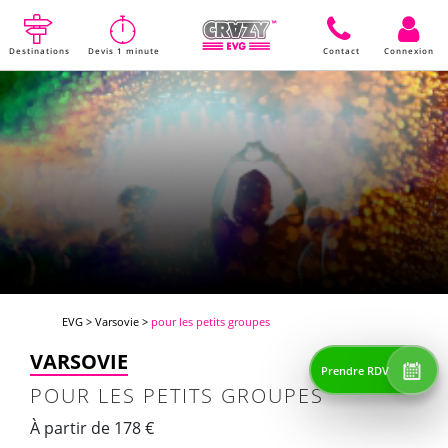
Destinations
Devis 1 minute
Contact
Connexion
EVG
>
Varsovie
>
pour les petits groupes
VARSOVIE
Prendre RDV
POUR LES PETITS GROUPES
À partir de 178 €