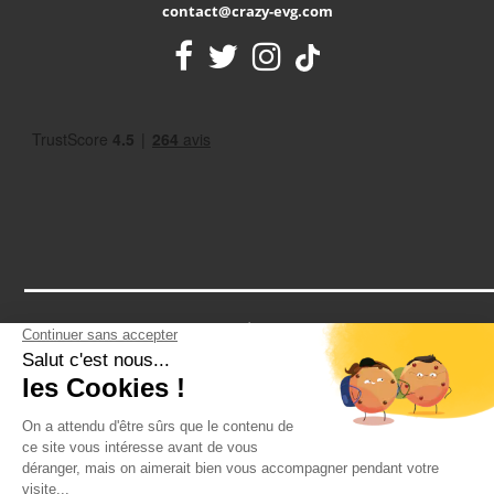
contact@crazy-evg.com
Notre assurance RCP vous protège contre tous les petits bobos
d'un EVG: une cheville en vrac après un paintball? Un tour de
cou après un striptease? Notre assurance vous couvre
2026 - CRAZY-VOYAGES SAS