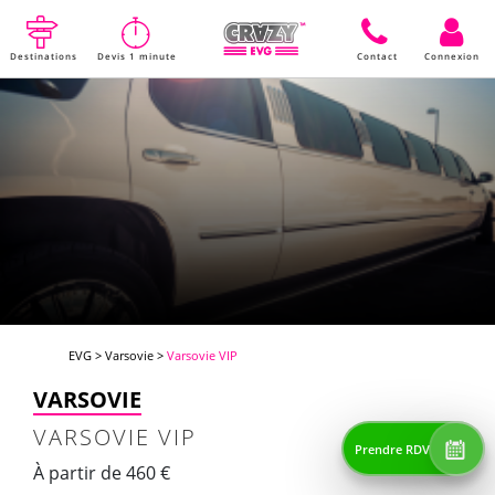
Destinations
Devis 1 minute
Contact
Connexion
EVG
>
Varsovie
>
Varsovie VIP
VARSOVIE
VARSOVIE VIP
Prendre RDV
À partir de 460 €