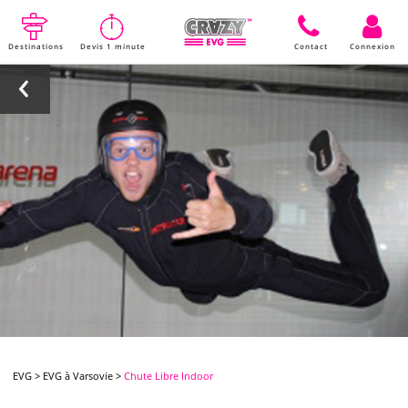
Destinations
Devis 1 minute
Contact
Connexion
EVG
>
EVG à Varsovie
>
Chute Libre Indoor