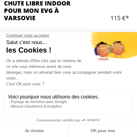
CHUTE LIBRE INDOOR
POUR MON EVG À
VARSOVIE
115 €*
Ajouter
CONTENU
2 sessions de chute libre par personne dans une
soufflerie
Transfert en mini-bus à l'aller et au retour
Assistance de votre guide locale anglophone
Présence d'un instructeur local
Matériel complet de sécurité
20 pax max
Mon EVG à Varsovie