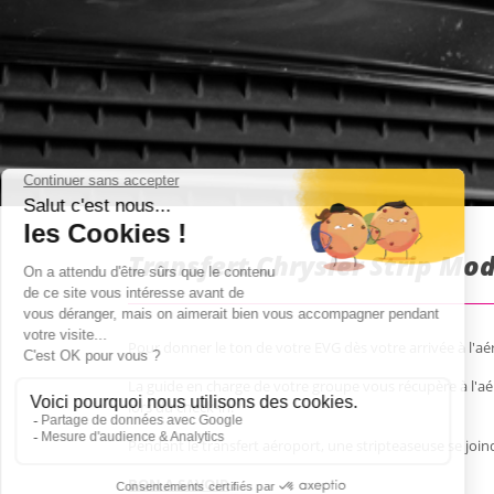
Transfert Chrysler Strip Mod
Pour donner le ton de votre EVG dès votre arrivée à l'aé
La guide en charge de votre groupe vous récupère à l'a
lors du check-in.
Pendant le transfert aéroport, une stripteaseuse se joi
BON A SAVOIR
: