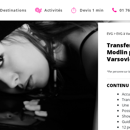
Destinations
Activités
Devis 1 min
01 76
EVG
>
EVG à Va
Transfe
Modlin 
Varsovi
*Par personne sur l
CONTENU
Accu
Tran
Une 
Poss
Show
Guid
12 p