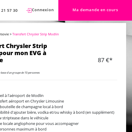
Connexion
Ma demande en cours
 21 57 30
rsovie
>
Transfert Chrysler Strip Modlin
rt Chrysler Strip
pour mon EVG à
e
87 €*
a base d'un groupe de 10 personnes
eil à l'aéroport de Modlin
sfert aéroport en Chrysler Limousine
bouteille de champagne local à bord
ibilité d'ajouter bière, vodka et/ou whisky à bord (en supplément)
 striptease dans le véhicule
e locale anglophone pour vous accompagner
ersonnes maximum à bord