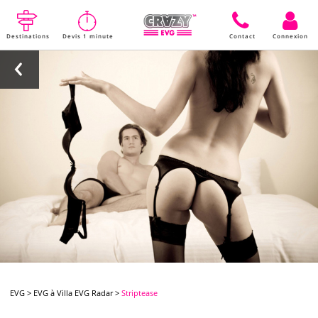
Destinations
Devis 1 minute
Contact
Connexion
EVG
>
EVG à Villa EVG Radar
>
Striptease