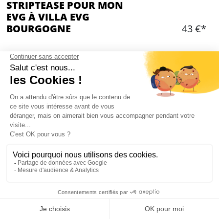
STRIPTEASE POUR MON
EVG À VILLA EVG
BOURGOGNE
43 €*
CONTENU
Striptease à la Villa
La stripteaseuse se déplace et assure un show
STRIPTEASE À VILLA EVG RADAR :
PRÉSENTATION
Un apéro entre potes, c'est toujours sympa, avec une stripteaseuse,
beaucoup mieux
. La stripteaseuse se déplace à la Crazy Villa , elle
effectue un show d'environ 15 min pour le futur marié. C'est
incroyable