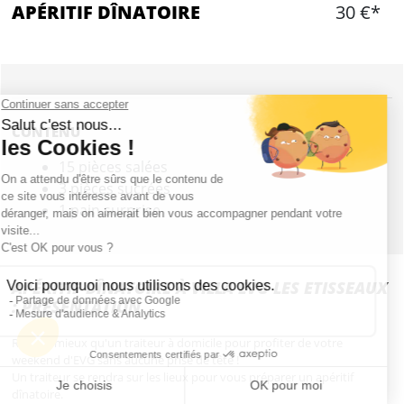
APÉRITIF DÎNATOIRE
30 €*
CONTENU
15 pièces salées
3 pièces sucrées
1 pain surprise
APÉRITIF DÎNATOIRE À VILLA EVG LES ETISSEAUX
: PRÉSENTATION
Rien de mieux qu'un traiteur à domicile pour profiter de votre
weekend d'EVG sans aucune prise de tête !
Un traiteur se rendra sur les lieux pour vous préparer un apéritif
dînatoire.