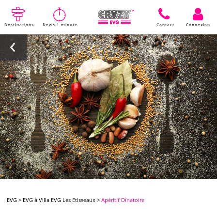
Destinations
Devis 1 minute
Contact
Connexion
EVG
>
EVG à Villa EVG Les Etisseaux
>
Apéritif Dînatoire