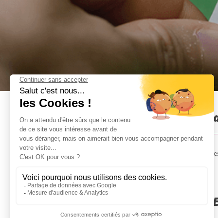
Poker à Villa EVG Les Etisse
All in pour votre EVG ! Sortez les verres de Sky, les ciga
Un classique des soirées masculines !
Autres activités EVG à Villa