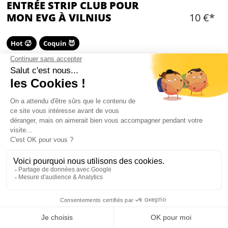
ENTRÉE STRIP CLUB POUR
MON EVG À VILNIUS
10 €*
Hot 🥵
Coquin 😈
Ajouter
CONTENU
Entrée en strip club
ENTRÉE STRIP CLUB À VILNIUS : PRÉSENTATION
Si il y a bien une tradition à tous les enterrements de vie de garçon,
c'est bien le strip club !
Mon EVG à Vilnius