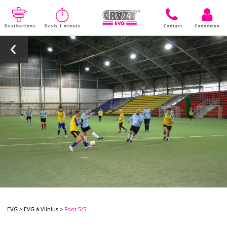
Destinations
Devis 1 minute
Contact
Connexion
EVG
>
EVG à Vilnius
>
Foot 5/5