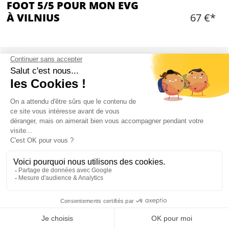
FOOT 5/5 POUR MON EVG
À VILNIUS
67 €*
Ajouter
CONTENU
1h de jeu sur un terrain privatisé pour votre
groupe
Matériel fourni
Vestiaires avec douches à disposition
Votre guide locale anglophone vous
accompagne
Eau à disposition durant le match
2 bières par personne après le match
Mon EVG à Vilnius
Transfert A/R en minibus privatisé