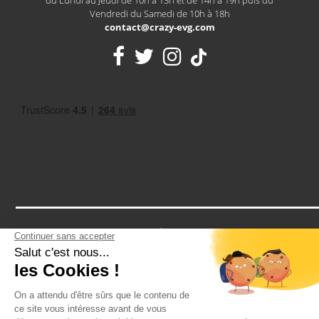
du Lundi au Jeudi de 10h à 13h et de 14h à 19h puis du
Vendredi du Samedi de 10h à 18h
contact@crazy-evg.com
Notre assurance RCP vous protège contre tous les petits bobos
d'un EVG: une cheville en vrac après un paintball? Un tour de
cou après un striptease? Notre assurance vous couvre