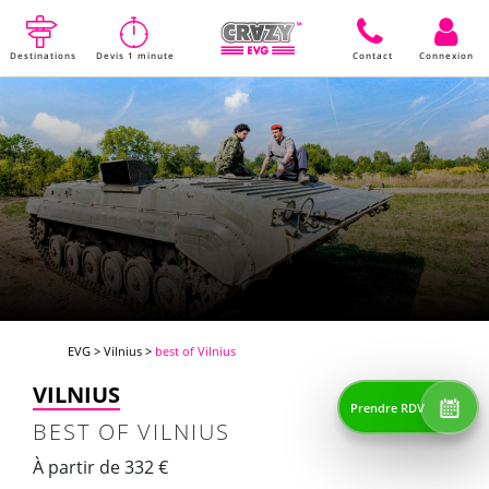
Destinations
Devis 1 minute
Contact
Connexion
EVG
>
Vilnius
>
best of Vilnius
VILNIUS
Prendre RDV
BEST OF VILNIUS
À partir de 332 €