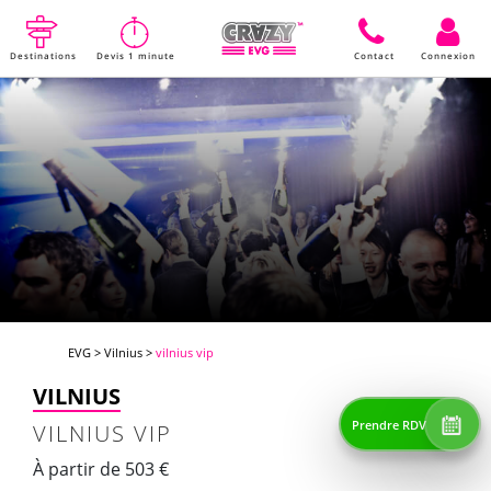
Destinations
Devis 1 minute
Contact
Connexion
EVG
>
Vilnius
>
vilnius vip
VILNIUS
Prendre RDV
VILNIUS VIP
À partir de 503 €