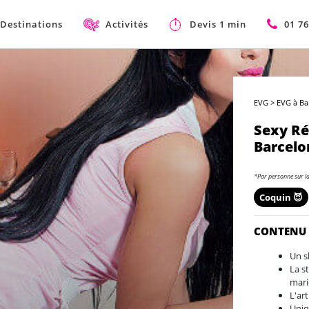
Destinations
Activités
Devis 1 min
01 76
EVG
>
EVG à Ba
Sexy Ré
Barcelo
*Par personne sur l
Coquin 😈
CONTENU
Un s
La s
mari
L'ar
Uniq