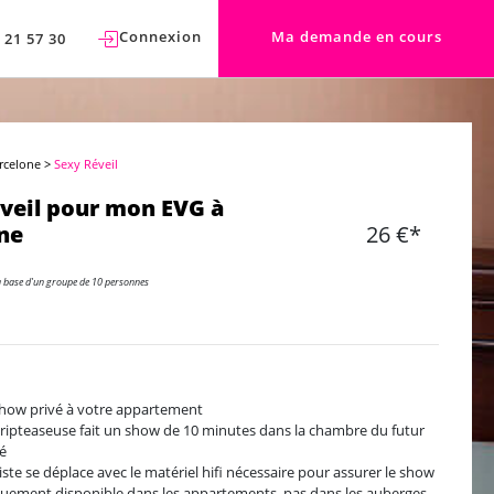
Connexion
Ma demande en cours
 21 57 30
rcelone
>
Sexy Réveil
veil pour mon EVG à
ne
26 €*
a base d'un groupe de 10 personnes
how privé à votre appartement
tripteaseuse fait un show de 10 minutes dans la chambre du futur
é
tiste se déplace avec le matériel hifi nécessaire pour assurer le show
uement disponible dans les appartements, pas dans les auberges