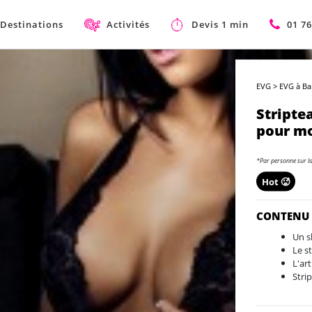
Destinations
Activités
Devis 1 min
01 76
EVG
>
EVG à Ba
Stripte
pour mo
*Par personne sur l
Hot 🥵
CONTENU
Un s
Le s
L'ar
Stri