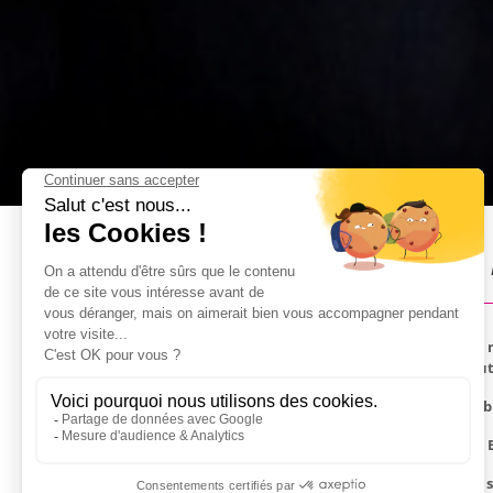
Striptease à domicile soir à
Prendre un apéro entre potes, c'est toujours cool, m
enterrement de vie de garçon à Barcelone. De toute
Faites venir une somptueuse danseuse exotique (br
N'oubliez pas que vous êtes à Barcelone, à l'heure E
Tous les membres du groupe pourront profiter du 