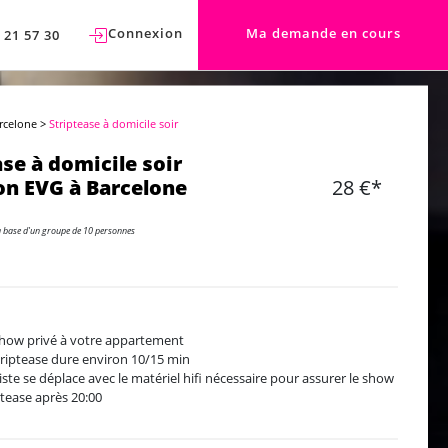
Connexion
Ma demande en cours
 21 57 30
rcelone
>
Striptease à domicile soir
ase à domicile soir
n EVG à Barcelone
28 €*
a base d'un groupe de 10 personnes
how privé à votre appartement
triptease dure environ 10/15 min
tiste se déplace avec le matériel hifi nécessaire pour assurer le show
ptease après 20:00