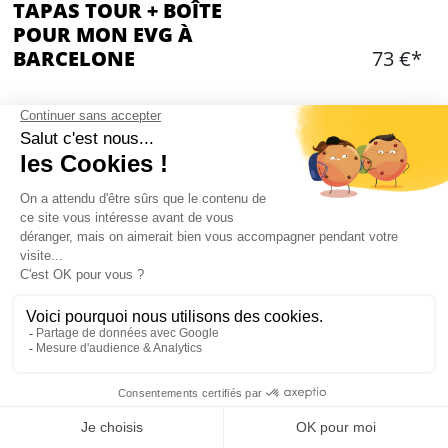
TAPAS TOUR + BOÎTE
POUR MON EVG À
BARCELONE
73 €*
Ajouter
CONTENU
Tournée des bars dans des bar à tapas
3 verres de vin pour accompagner les tapas
Tapas
Visite de 3 bars
Guide locale
Entrée en boîte
Mon EVG à Barcelone