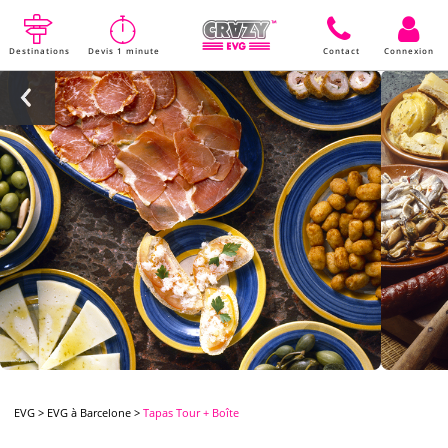
Destinations
Devis 1 minute
Contact
Connexion
EVG
>
EVG à Barcelone
>
Tapas Tour + Boîte