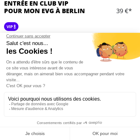
ENTRÉE EN CLUB VIP
POUR MON EVG À BERLIN
39 €*
VIP 🍾
Ajouter
CONTENU
Entrée en boîte pour tout votre groupe
Entrée coupe file
1 boisson
Disponible vendredi et samedi, de 23h à 06h
2 salles et 1 rooftop
Mon EVG à Berlin