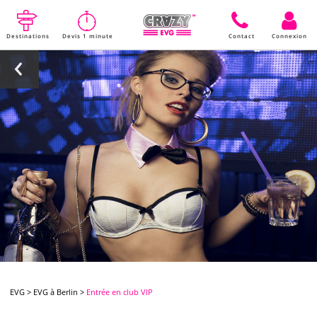
Destinations
Devis 1 minute
Contact
Connexion
EVG
>
EVG à Berlin
>
Entrée en club VIP