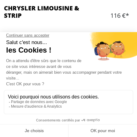
CHRYSLER LIMOUSINE &
STRIP
116 €*
Ajouter
CONTENU
1h de balade dans Bordeaux
Chrysler restylé en Bentley
Transfert vers le lieu de votre choix à Bordeaux
Striptease dans le véhicule
Une bouteille de champagne offerte pour votre
groupe
Capacité max : 6 personnes
Mon EVG à Bordeaux