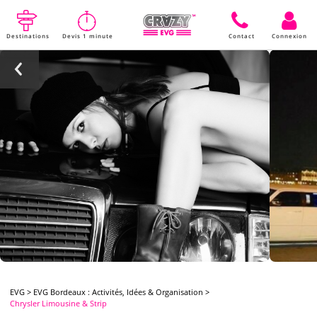
Destinations
Devis 1 minute
Contact
Connexion
EVG
>
EVG Bordeaux : Activités, Idées & Organisation
>
Chrysler Limousine & Strip