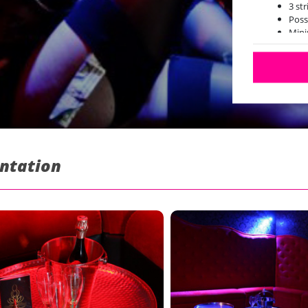
3 st
Poss
Min
Le s
entation