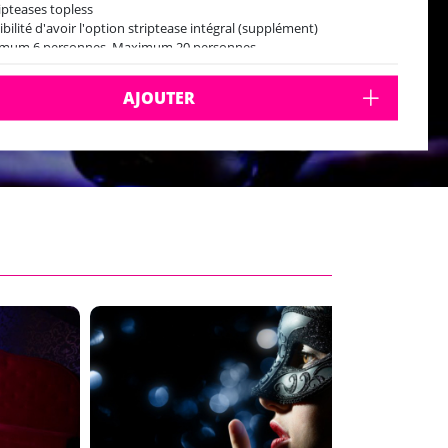
ripteases topless
ibilité d'avoir l'option striptease intégral (supplément)
imum 6 personnes, Maximum 20 personnes
tripclub est ouvert tous les jours de 20h à 02h
AJOUTER