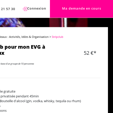
Connexion
Ma demande en cours
 21 57 30
eaux : Activités, Idées & Organisation
>
Stripclub
ub pour mon EVG à
ux
52 €*
a base d'un groupe de 10 personnes
ée gratuite
e privatisée pendant 45min
Bouteille d'alcool (gin, vodka, whisky, tequila ou rhum)
s
bons