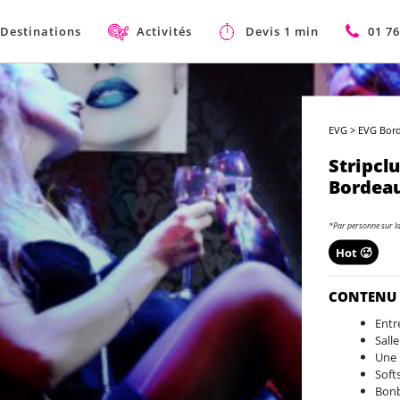
Destinations
Activités
Devis 1 min
01 76
EVG
>
EVG Bord
Stripcl
Bordea
*Par personne sur l
Hot 🥵
CONTENU
Entr
Sall
Une 
Soft
Bon