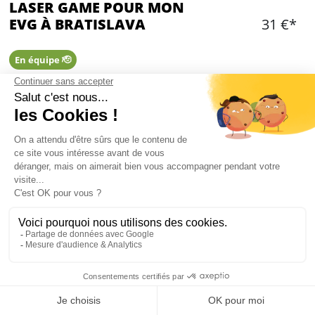
LASER GAME POUR MON
EVG À BRATISLAVA
31 €*
En équipe 🫡
OPTIONS ADDITIONNELLES
Choisir une ou des option(s)
Ajouter
CONTENU
Environ 2h sur place
4 parties de laser game (15 minutes chacune)
Pour compter les points pas besoin de gilet,
Mon EVG à Bratislava
vous avez juste un bandeau sur la tête