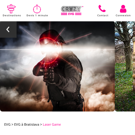
Destinations
Devis 1 minute
Contact
Connexion
EVG
>
EVG à Bratislava
>
Laser Game