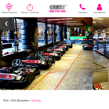
Destinations
Devis 1 minute
Contact
Connexion
EVG
>
EVG Bruxelles
>
Karting