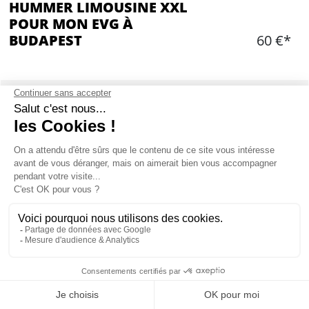
HUMMER LIMOUSINE XXL
POUR MON EVG À
BUDAPEST
60 €*
OPTIONS ADDITIONNELLES
Choisir une ou des option(s)
Ajouter
CONTENU
1h dans le Hummer, tour dans Budapest
Possibilité de ramener deux bouteille dans le
véhicule
Mon EVG à Budapest
1 bouteille de Champagne