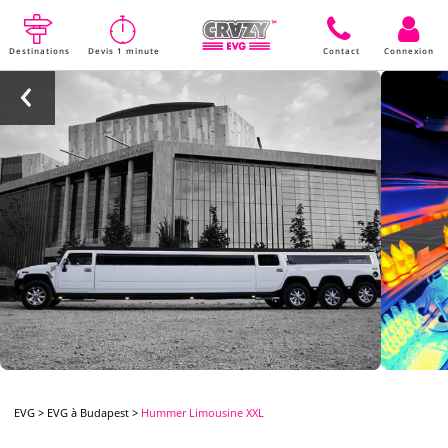
Destinations
Devis 1 minute
Contact
Connexion
EVG
>
EVG à Budapest
>
Hummer Limousine XXL