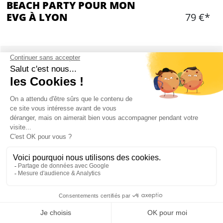
BEACH PARTY POUR MON
EVG À LYON
79 €*
Ajouter
CONTENU
2h d'activité
L’encadrement par des guides diplômés d’Etat
Coordinateurs des activités
Le coordinateur des activités
Le matériel nécessaire à la pratique de l’activité
La remise des prix
Plan d'eau d'environ 150 hectares
À 15 min de Lyon
Mon EVG à Lyon
Min 7 personnes