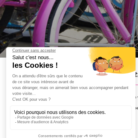
Bike Tour à Lyon : Présenta
Vous allez pour la première fois à Lyon? Profitez de
Montez sur un vélo électrique et explorez la ville p
plein d'anecdotes.
BON À SAVOIR: