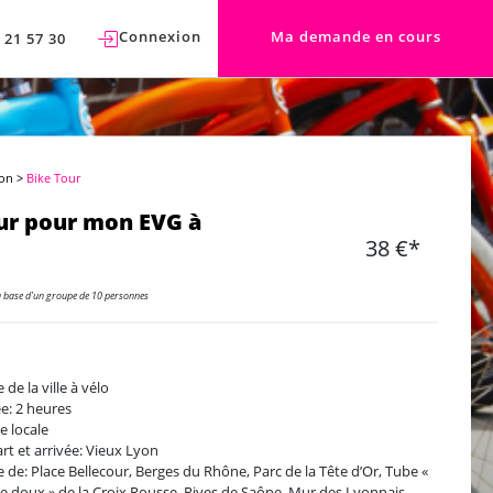
Connexion
Ma demande en cours
 21 57 30
yon
>
Bike Tour
ur pour mon EVG à
38 €*
a base d'un groupe de 10 personnes
e de la ville à vélo
e: 2 heures
e locale
rt et arrivée: Vieux Lyon
te de: Place Bellecour, Berges du Rhône, Parc de la Tête d’Or, Tube «
 doux » de la Croix Rousse, Rives de Saône, Mur des Lyonnais