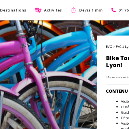
Destinations
Activités
Devis 1 min
01 76
EVG
>
EVG à L
Bike To
Lyon!
*Par personne sur l
CONTENU
Visit
Duré
Guid
Dépa
Visi
mode