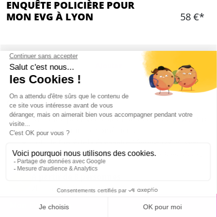
ENQUÊTE POLICIÈRE POUR
MON EVG À LYON
58 €*
Ajouter
CONTENU
Un guide pour vous aider au début de l'aventure
L'intervention de comédiens
Tout le matériel nécessaire :
(lampe UV, dossier
d'investigation, plan, lampe torche, bouteille d'eau,
carnet, stylo...)
A partir de 8 personnes
2h d'activité environ
Mon EVG à Lyon