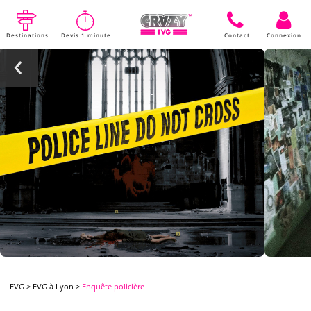
Destinations
Devis 1 minute
Contact
Connexion
EVG
>
EVG à Lyon
>
Enquête policière