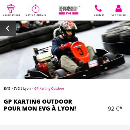
Destinations
Devis 1 minute
Contact
Connexion
EVG
>
EVG à Lyon
>
GP Karting Outdoor
GP KARTING OUTDOOR
POUR MON EVG À LYON!
92 €*