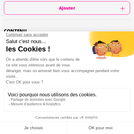
Ajouter
CONTENU
Accueil personnalisé
Kartings bioéthanol dernière génération
Piste privatisée pour votre groupe
Piste outdoor de 750m avec 2 ponts et un virage
à 270 degrés
Une session d’essai qualificative de 10 minutes
Le grand prix de 10 tours ou environ 12 minutes
sur piste privatisée avec départ en ligne
La remise des médailles (or, argent et bronze)
pour les 3 meilleurs pilotes
Un costume de Super Mario mis gracieusement
à votre disposition
Mon EVG à Lyon
8 personnes minimum