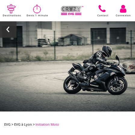
Destinations
Devis 1 minute
Contact
Connexion
EVG
>
EVG à Lyon
>
Initiation Moto