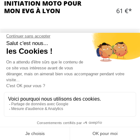
INITIATION MOTO POUR
MON EVG À LYON
61 €*
Ajouter
CONTENU
1 heure d'initiation sur terrain privé
Moniteur professionnel
Briefing de sécurité
Equipement
Différents ateliers
Disponible uniquement les samedis et
dimanches
Mon EVG à Lyon