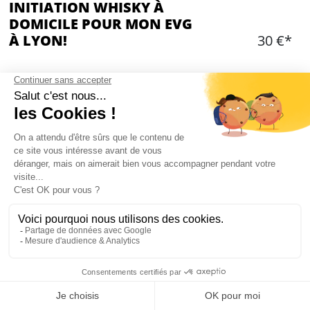
INITIATION WHISKY À
DOMICILE POUR MON EVG
À LYON!
30 €*
Ajouter
CONTENU
Initiation Whisky à Domicile
Durée: 2 heures
Apprenez les bases sur le whisky
Dégustation de 6 produits
Cours dispensé par un professionnel
Attention: pas de vente de bouteilles
Activité disponible en appartement
Mon EVG à Lyon