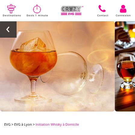
Destinations
Devis 1 minute
Contact
Connexion
EVG
>
EVG à Lyon
>
Initiation Whisky à Domicile