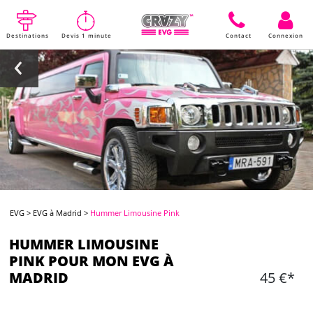
Destinations
Devis 1 minute
Contact
Connexion
EVG
>
EVG à Madrid
>
Hummer Limousine Pink
HUMMER LIMOUSINE
PINK POUR MON EVG À
MADRID
45 €*