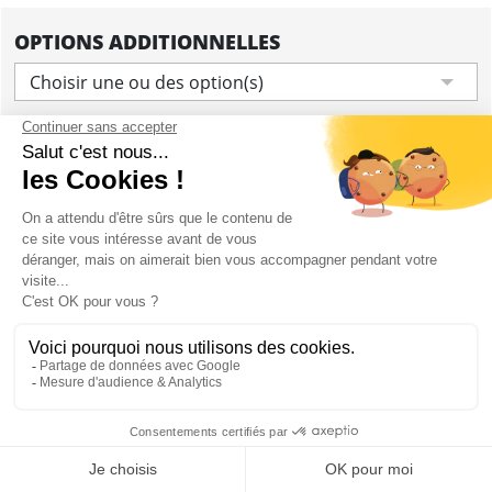
OPTIONS ADDITIONNELLES
Choisir une ou des option(s)
Ajouter
CONTENU
1h de location de limousine Hummer avec
chauffeur
Hummer rose
2 bouteilles de cava et des verres
Transfert où vous le désirez dans Madrid
Max 8 personnes
Mon EVG à Madrid